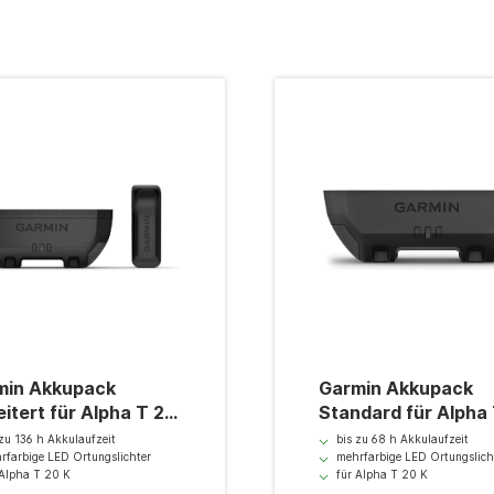
kkupack
Garmin Akkupack
itert für Alpha T 20
Standard für Alpha
K
zu 136 h Akkulaufzeit
bis zu 68 h Akkulaufzeit
farbige LED Ortungslichter
mehrfarbige LED Ortungslich
Alpha T 20 K
für Alpha T 20 K