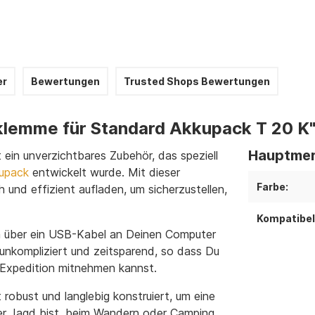
er
Bewertungen
Trusted Shops Bewertungen
klemme für Standard Akkupack T 20 K
Hauptmer
ein unverzichtbares Zubehör, das speziell
upack
entwickelt wurde. Mit dieser
Farbe:
nd effizient aufladen, um sicherzustellen,
Kompatibel
m über ein USB-Kabel an Deinen Computer
unkompliziert und zeitsparend, so dass Du
-Expedition mitnehmen kannst.
robust und langlebig konstruiert, um eine
der Jagd bist, beim Wandern oder Camping