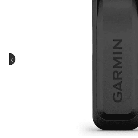
Westen
Ortung
Schutz
Stiefel
Schalldämpfer
Schalld
Pirschjagd
Saujagd
Adapt
Halter
Schut
Wiederladen