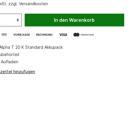
Waffenfutterale
MwSt. zzgl. Versandkosten
Werkzeug
In den Warenkorb
Zweibeinadapter
Zweibeine
 Alpha T 20 K Standard Akkupack
Messer
ubehörteil
 Aufladen
zettel hinzufügen