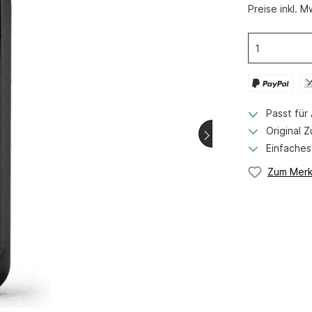
Halsungen
Preise inkl. 
westen
Hundegeschirr
Hosen
Handschuhe
Zubehör
Passt für
ämpferzubehör
Munition
Original Z
er
Büchsen Munition
Einfaches
Schrot Munition
Zum Merk
zhüllen
Pistolen Munition