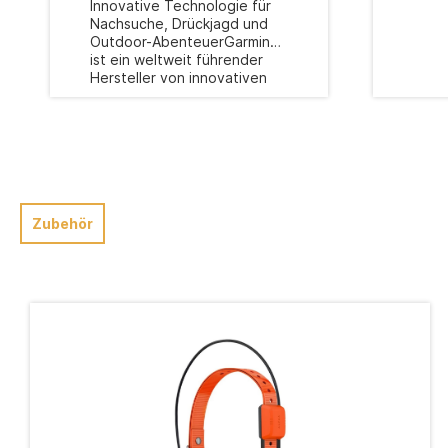
Innovative Technologie für
Nachsuche, Drückjagd und
Outdoor-AbenteuerGarmin
ist ein weltweit führender
Hersteller von innovativen
Navigations- und GPS-
Produkten, die Jäger,
Abenteurer und Outdoor-
Enthusiasten bei ihren
Aktivitäten unterstützen.
Seit der Gründung im Jahr
1989 hat sich Garmin durch
herausragende Qualität,
Zubehör
Präzision und Zuverlässigkeit
einen Namen
gemacht.Umfangreiches
ProduktangebotGarmin
bietet eine breite Palette
von Produkten für
verschiedene
Anwendungsbereiche. Dazu
gehören GPS-
Navigationsgeräte für Autos,
Fahrräder und Motorräder,
Sportuhren, Fitness-Tracker,