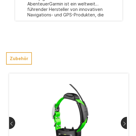
AbenteuerGarmin ist ein weltweit
führender Hersteller von innovativen
Navigations- und GPS-Produkten, die
Jäger, Abenteurer und Outdoor-
Enthusiasten bei ihren Aktivitäten
unterstützen. Seit der Gründung im Jahr
1989 hat sich Garmin durch
herausragende Qualität, Präzision und
Zuverlässigkeit einen Namen
gemacht.Umfangreiches
Zubehör
ProduktangebotGarmin bietet eine
breite Palette von Produkten für
verschiedene Anwendungsbereiche.
Dazu gehören GPS-Navigationsgeräte
für Autos, Fahrräder und Motorräder,
Sportuhren, Fitness-Tracker, Outdoor-
GPS-Geräte, Marine-Elektronik,
Flugzeugnavigationsgeräte und vieles
mehr. Mit Garmin hast Du die
Möglichkeit, Deine Aktivitäten zu
tracken, Deine Leistung zu verbessern
und die Welt um Dich herum zu
erkunden.Präzision und
ZuverlässigkeitGarmin steht für präzise
und zuverlässige Technologie. Die