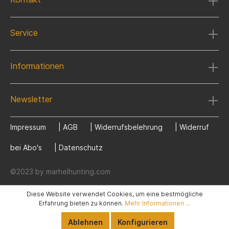
Service
Informationen
Newsletter
Impressum
|
AGB
|
Widerrufsbelehrung
|
Widerruf
bei Abo's
|
Datenschutz
©2023 by marhelhunting.com
Diese Website verwendet Cookies, um eine bestmögliche
Erfahrung bieten zu können.
Mehr Informationen ...
Ablehnen
Konfigurieren