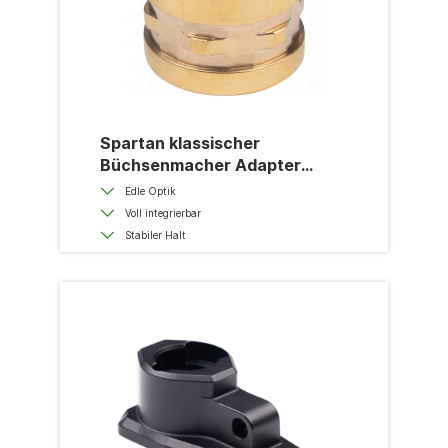
Spartan klassischer
Büchsenmacher Adapter
Messing
Edle Optik
Voll integrierbar
Stabiler Halt