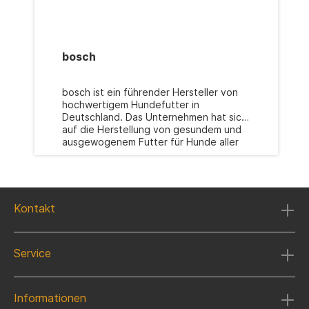
bosch
bosch ist ein führender Hersteller von
hochwertigem Hundefutter in
Deutschland. Das Unternehmen hat sich
auf die Herstellung von gesundem und
ausgewogenem Futter für Hunde aller
Rassen und Größen spezialisiert. Das
Unternehmen hat seinen Hauptsitz in
Baden-Württemberg und produziert seit
über 60 Jahren hochwertiges
Hundefutter. Die Produkte von Bosch
Kontakt
Tiernahrung sind aus hochwertigen
Zutaten hergestellt und werden ohne
den Einsatz von künstlichen Aromen,
Service
Farbstoffen oder Konservierungsmitteln
produziert. Das Unternehmen legt
großen Wert darauf, dass das Futter die
Bedürfnisse des Hundes erfüllt und ihm
Informationen
eine optimale Ernährung bietet. Deshalb