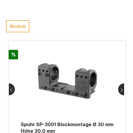
Produkte sind die erste Wahl für
professionelle Schützen, Jäger und
Sportschützen weltweit.Die
Produktpalette umfasst eine breite
Ähnlich
Auswahl an Zielfernrohrmontagen, die
speziell entwickelt wurden, um höchste
Präzision und Zuverlässigkeit zu bieten.
Jede Montage wird aus erstklassigen
Materialien gefertigt und unterliegt
strengen Qualitätskontrollen, um
%
sicherzustellen, dass sie den
Anforderungen der anspruchsvollsten
Schützen gerecht wird.Bei Spuhr wird
auf bahnbrechende Technologien und
innovatives Design gesetzt. Die
patentierte Interface-Technologie
ermöglicht eine perfekte Passform
zwischen Montage und Zielfernrohr, was
zu einer unübertroffenen Genauigkeit
führt. Die Modularität der Montagen
erlaubt es Schützen, Zubehör wie
zusätzliche Schienen oder Bubble-
Levels hinzuzufügen, um ihre Ausrüstung
Spuhr SP-3001 Blockmontage Ø 30 mm
an ihre individuellen Bedürfnisse
Höhe 30,0 mm