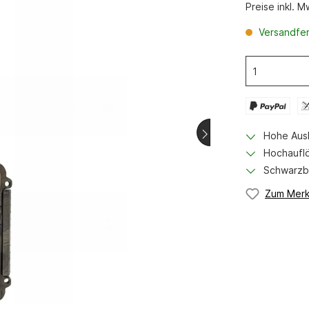
Halsungen
Preise inkl. 
westen
Hundegeschirr
Versandfert
Hosen
Handschuhe
Zubehör
ämpferzubehör
Munition
Hohe Ausl
er
Büchsen Munition
Hochauflö
Schrot Munition
Schwarzbl
zhüllen
Pistolen Munition
Zum Merk