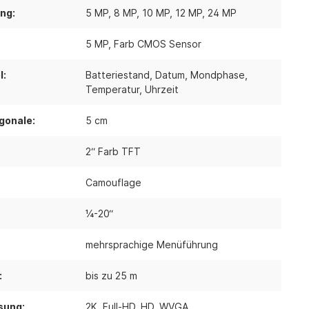
ng:
5 MP
, 8 MP
, 10 MP
, 12 MP
, 24 MP
5 MP
, Farb CMOS Sensor
l:
Batteriestand
, Datum
, Mondphase
,
Temperatur
, Uhrzeit
gonale:
5 cm
2“ Farb TFT
Camouflage
¼-20“
mehrsprachige Menüführung
:
bis zu 25 m
sung:
2K
, Full-HD
, HD
, WVGA