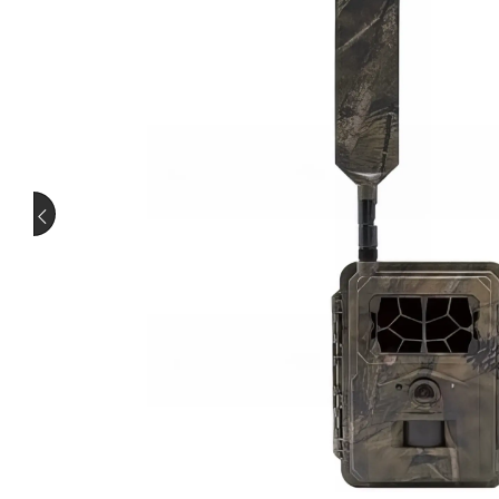
Westen
Ortung
Schutz
Stiefel
Schalldämpfer
Schalld
Pirschjagd
Saujagd
Adapt
Halter
Schut
Wiederladen