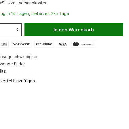
Waffenfutterale
MwSt. zzgl. Versandkosten
Werkzeug
ig in 14 Tagen, Lieferzeit 2-5 Tage
Zweibeinadapter
In den Warenkorb
Zweibeine
Messer
ösegeschwindigkeit
sende Bilder
itz
zettel hinzufügen