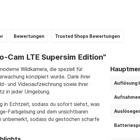
er
Bewertungen
Trusted Shops Bewertungen
o-Cam LTE Supersim Edition"
Hauptmer
moderne Wildkamera, die speziell für
erwachung konzipiert wurde. Dank ihrer
Auflösung 
ld- und Videoaufzeichnung sowie ihrer
atz in jeder Umgebung.
Aufnahmew
g in Echtzeit, sodass du sofort siehst, was
flage-Farbgebung und dem unsichtbaren
Auslöseges
en unbemerkt, sodass du gestochen scharfe
Batteriespe
hlights