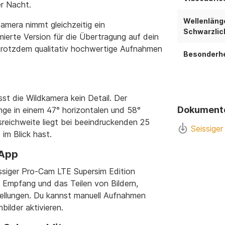
er Nacht.
Wellenläng
amera nimmt gleichzeitig ein
Schwarzlich
ierte Version für die Übertragung auf dein
trotzdem qualitativ hochwertige Aufnahmen
Besonderhe
st die Wildkamera kein Detail. Der
Dokument
inge in einem 47° horizontalen und 58°
sreichweite liegt bei beeindruckenden 25
Seissige
im Blick hast.
-App
siger Pro-Cam LTE Supersim Edition
en Empfang und das Teilen von Bildern,
tellungen. Du kannst manuell Aufnahmen
bilder aktivieren.