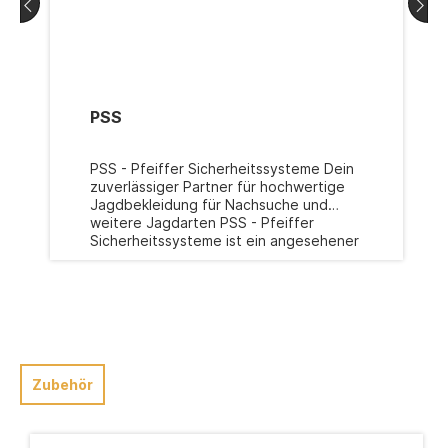
PSS
PSS - Pfeiffer Sicherheitssysteme Dein
zuverlässiger Partner für hochwertige
Jagdbekleidung für Nachsuche und
weitere Jagdarten PSS - Pfeiffer
Sicherheitssysteme ist ein angesehener
Hersteller von hochwertigen
Sicherheitslösungen, der sich auf die
spezifischen Bedürfnisse von Jägern,
Förstern und Nachsucheführern
spezialisiert hat. Mit einer tiefen
Verpflichtung zur Sicherheit und
Innovation ist PSS der
Zubehör
vertrauenswürdige Partner für
anspruchsvolle Jagdsituationen.
Hochmoderne Jagdbekleidung für Jagd,
Forst und Nachsuche Bei PSS dreht sich