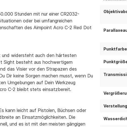
Objektivab
 50.000 Stunden mit nur einer CR2032-
situationen oder bei umfangreichen
igenschaften des Aimpoint Acro C-2 Red Dot
Parallaxeau
Punktfarbe
ht und widersteht auch den härtesten
Punktgröße
t Sight besteht aus hochwertigem
und das Visier vor den Strapazen des
Transmissi
s Du Dir keine Sorgen machen musst, wenn Du
chten Umgebungen auf Dein Werkzeug
o C-2 bleibt stets einsatzbereit.
Vergrößeru
Verstellung 
 Es kann leicht auf Pistolen, Büchsen oder
breite an Einsatzmöglichkeiten. Die
Wasserdich
ell, und es ist mit den meisten gängigen