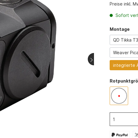
Halsungen
Preise inkl. 
westen
Hundegeschirr
Sofort verf
Hosen
Montage
Handschuhe
QD Tikka T
Zubehör
ämpferzubehör
Munition
Weaver Pica
er
Büchsen Munition
integrierte 
Schrot Munition
zhüllen
Pistolen Munition
Rotpunktgr