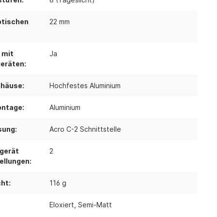
ptischen
22 mm
 mit
Ja
eräten:
ehäuse:
Hochfestes Aluminium
ontage:
Aluminium
sung:
Acro C-2 Schnittstelle
gerät
2
ellungen:
ht:
116 g
Eloxiert
, Semi-Matt