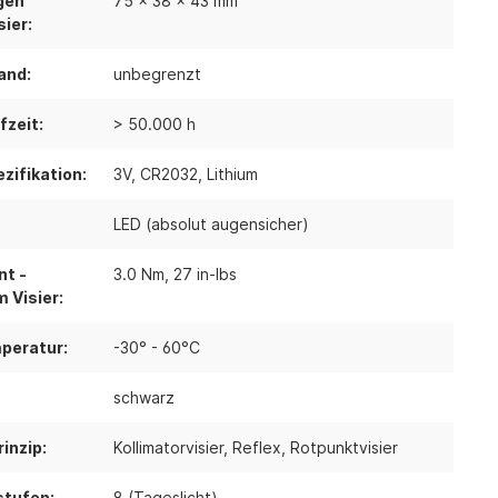
gen
75 x 38 x 43 mm
ier:
and:
unbegrenzt
fzeit:
> 50.000 h
zifikation:
3V
, CR2032
, Lithium
LED (absolut augensicher)
t -
3.0 Nm
, 27 in-lbs
 Visier:
peratur:
-30° - 60°C
schwarz
inzip:
Kollimatorvisier
, Reflex
, Rotpunktvisier
stufen:
8 (Tageslicht)