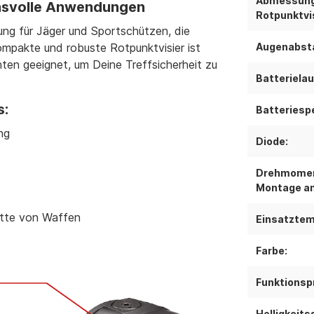
Abmessun
hsvolle Anwendungen
Rotpunktvis
sung für Jäger und Sportschützen, die
ompakte und robuste Rotpunktvisier ist
Augenabst
nten geeignet, um Deine Treffsicherheit zu
Batterielau
s:
Batteriespe
ung
Diode:
Drehmomen
Montage am
lette von Waffen
Einsatztem
Farbe:
Funktionspr
Helligkeits