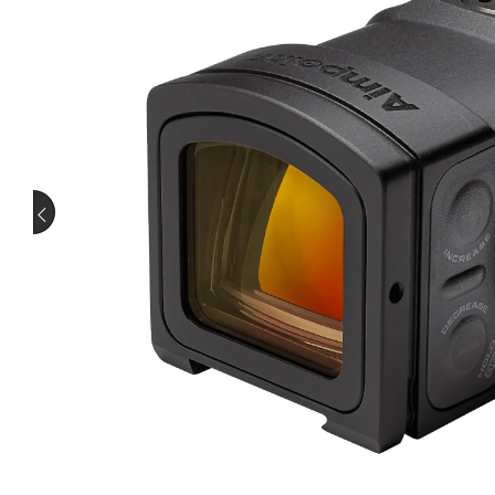
Westen
Ortung
Schutz
Stiefel
Schalldämpfer
Schalld
Pirschjagd
Saujagd
Adapt
Halter
Schut
Wiederladen