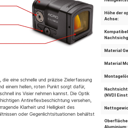
Höhe der o
Achse:
Kompatibel
Nachtsichg
Material G
Material M
Montagelö
die eine schnelle und präzise Zielerfassung
d einem hellen, roten Punkt sorgt dafür,
Nachtsicht
schnell ins Visier nehmen kannst. Die Optik
(NVD) Einst
hichtigen Antireflexbeschichtung versehen,
rragende Klarheit und Helligkeit des
Nettogewic
ältnissen oder Gegenlichtsituationen behältst
Oberfläche
Aluminium: