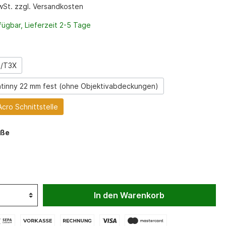
Waffenfutterale
MwSt. zzgl. Versandkosten
Werkzeug
ügbar, Lieferzeit 2-5 Tage
Zweibeinadapter
Zweibeine
3/T3X
Messer
tinny 22 mm fest (ohne Objektivabdeckungen)
Acro Schnittstelle
öße
In den Warenkorb