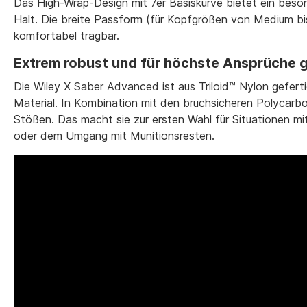
Das High-Wrap-Design mit 7er Basiskurve bietet ein beson
Halt. Die breite Passform (für Kopfgrößen von Medium bi
komfortabel tragbar.
Extrem robust und für höchste Ansprüche
Die Wiley X Saber Advanced ist aus Triloid™ Nylon gefer
Material. In Kombination mit den bruchsicheren Polycarbo
Stößen. Das macht sie zur ersten Wahl für Situationen m
oder dem Umgang mit Munitionsresten.