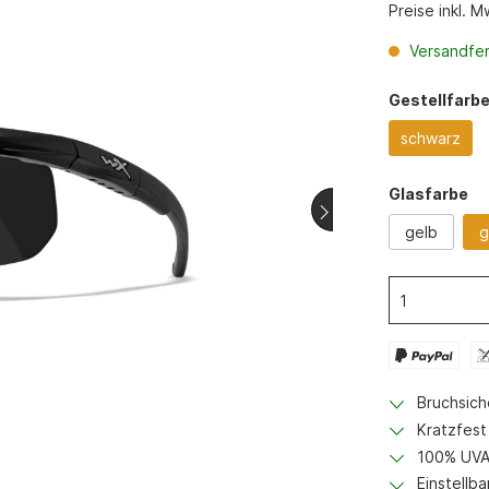
Halsungen
Preise inkl. 
westen
Hundegeschirr
Versandfert
Hosen
Gestellfarb
Handschuhe
schwarz
Zubehör
ämpferzubehör
Munition
Glasfarbe
er
Büchsen Munition
gelb
g
Schrot Munition
zhüllen
Pistolen Munition
Bruchsich
Kratzfest
100% UVA
Einstellb