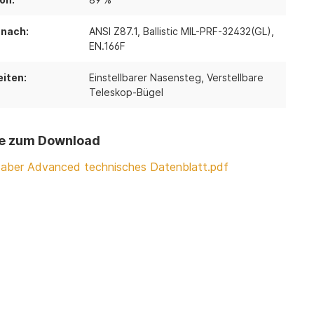
 nach:
ANSI Z87.1
, Ballistic MIL-PRF-32432(GL)
,
EN.166F
iten:
Einstellbarer Nasensteg
, Verstellbare
Teleskop-Bügel
e zum Download
Saber Advanced technisches Datenblatt.pdf