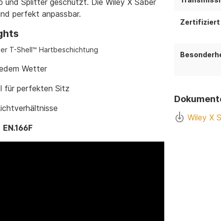
und Splitter geschützt. Die Wiley X Saber
und perfekt anpassbar.
Zertifiziert
ghts
ter T-Shell™ Hartbeschichtung
Besonderhe
jedem Wetter
 für perfekten Sitz
Dokument
ichtverhältnisse
Wiley X 
d
EN.166F