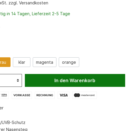
Waffenfutterale
MwSt. zzgl. Versandkosten
Werkzeug
ig in 14 Tagen, Lieferzeit 2-5 Tage
Zweibeinadapter
e
Zweibeine
Messer
rau
klar
magenta
orange
In den Warenkorb
er
/UVB-Schutz
arer Nasensteg