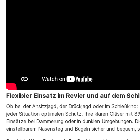
Flexibler Einsatz im Revier und auf dem Sc
Ob bei der Ansitzjagd, der Drückjagd oder im Schießkino:
jeder Situation optimalen Schutz. Ihre klaren Gläser mit 89
Einsätze bei Dämmerung oder in dunklen Umgebungen. Die Bri
einstellbarem Nasensteg und Bügeln sicher und bequem, s