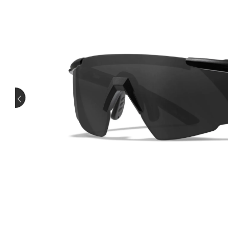
Westen
Ortung
Schutz
Stiefel
Schalldämpfer
Schalld
Pirschjagd
Saujagd
Adapt
Halter
Schut
Wiederladen