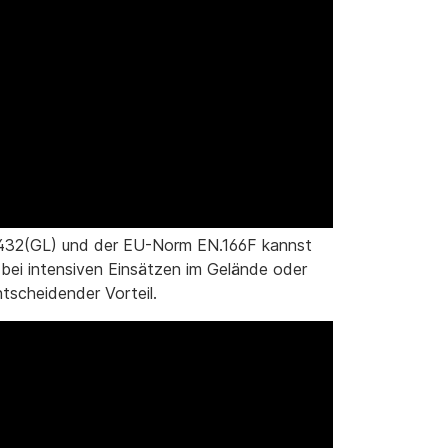
-32432(GL) und der EU-Norm EN.166F kannst
 bei intensiven Einsätzen im Gelände oder
tscheidender Vorteil.