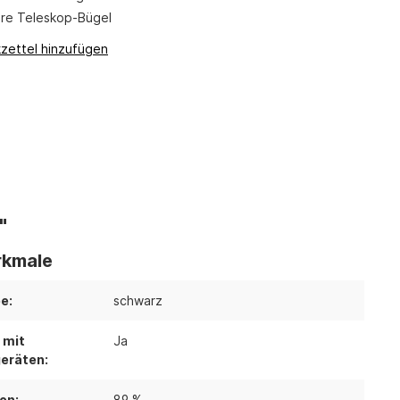
are Teleskop-Bügel
zettel hinzufügen
"
kmale
e:
schwarz
 mit
Ja
eräten:
on:
89 %