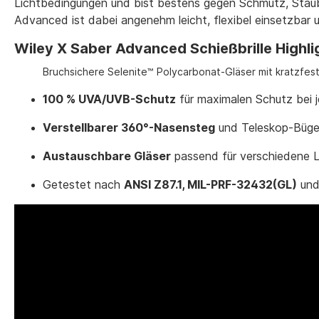
Lichtbedingungen und bist bestens gegen Schmutz, Staub 
Advanced ist dabei angenehm leicht, flexibel einsetzbar 
Wiley X Saber Advanced Schießbrille Highli
Bruchsichere Selenite™ Polycarbonat-Gläser mit kratzfes
100 % UVA/UVB-Schutz
für maximalen Schutz bei 
Verstellbarer 360°-Nasensteg
und Teleskop-Bügel
Austauschbare Gläser
passend für verschiedene L
Getestet nach
ANSI Z87.1, MIL-PRF-32432(GL)
un