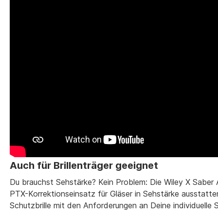
Auch für Brillenträger geeignet
Du brauchst Sehstärke? Kein Problem: Die Wiley X Saber A
PTX-Korrektionseinsatz für Gläser in Sehstärke ausstatten
Schutzbrille mit den Anforderungen an Deine individuelle S