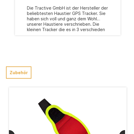
Die Tractive GmbH ist der Hersteller der
beliebtesten Haustier GPS Tracker. Sie
haben sich voll und ganz dem Wohl
unserer Haustiere verschrieben. Die
kleinen Tracker die es in 3 verschieden
Größen gibt, passen an jedes Halsband
und lassen uns jederzeit wissen wo sich
unser Fellknäuel gerade befindet.Das
günstige Abo Modell sichert eine
langfistige Verfügbarkeit und ist im
Vergleich zu anderen Mitbewerbern
tatsächlich günstig.Nicht nur das Wissen
Zubehör
um den Aufenthaltsorts unseres
Haustiers, auch über seine Aktivität und
seinen Schlaf helfen uns zu erkennen
wenn Hilfe gebraucht wird. Zusätzlich
gibt es einen virtuellen Zaun, das heißt
bei Verlassen eines bestimmten
Bereiches, werden wir per App
alarmiert.Was uns von diesem Hersteller
überzeugt:Robuste und technisch
einwandfreie ProdukteGünstige Abo
ModelleGrößen passend für kleine bis
große Hunde und KatzenFlexible